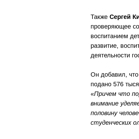
Также
Сергей К
проверяющее со
воспитанием дет
развитие, воспи
деятельности го
Он добавил, что
подано 576 тыся
«
Причем что пор
внимание уделя
половину челове
студенческих о