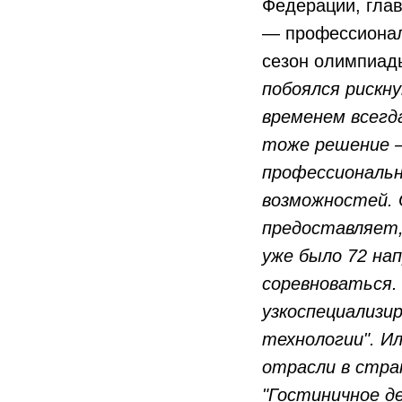
Федерации, глав
— профессиона
сезон олимпиад
побоялся рискн
временем всегд
тоже решение –
профессиональн
возможностей. 
предоставляет,
уже было 72 на
соревноваться.
узкоспециализир
технологии". И
отрасли в стран
"Гостиничное де