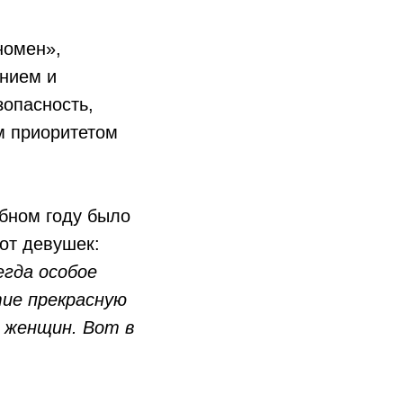
номен»,
анием и
зопасность,
м приоритетом
ебном году было
 от девушек:
егда особое
ие прекрасную
е женщин. Вот в