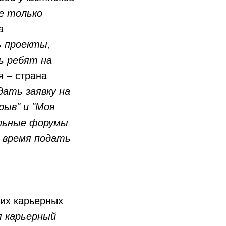
е только
а
ь проекты,
ь ребят на
 – страна
дать заявку на
рыв" и "Моя
ельные форумы
е время подать
их карьерных
я карьерный