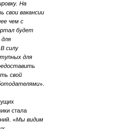
ровку. На
ь свои вакансии
ее чем с
ортал будет
 для
В силу
ступных для
предоставить
ть свой
аботодателями
».
дущих
ики стала
ний. «
Мы видим
ых