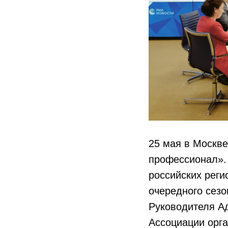
25 мая в Москв
профессионал». 
российских рег
очередного сез
Руководителя А
Ассоциации орг