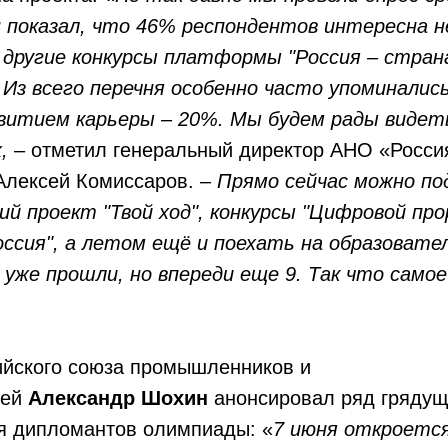
н показал, что 46% респондентов интересна н
и другие конкурсы платформы "Россия – стран
 Из всего перечня особенно часто упоминалис
звитием карьеры – 20%. Мы будем рады видет
х,
– отметил генеральный директор АНО «Россия
Алексей Комиссаров.
– Прямо сейчас можно по
й проект "Твой ход", конкурсы "Цифровой про
оссия", а летом ещё и поехать на образоват
 уже прошли, но впереди еще 9. Так что само
ийского союза промышленников и
лей
Александр Шохин
анонсировал ряд грядущ
я дипломантов олимпиады: «
7 июня откроетс