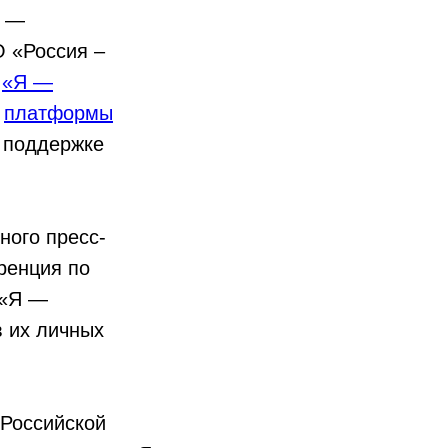
Я —
О «Россия –
.
«Я —
й
платформы
 поддержке
ного пресс-
ренция по
 «Я —
в их личных
 Российской