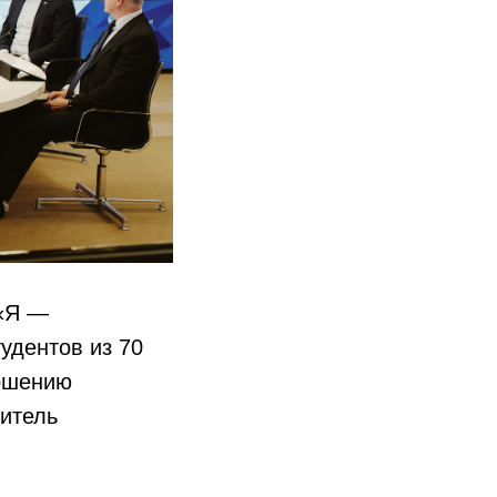
 «Я —
удентов из 70
ершению
итель