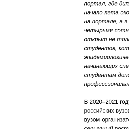
портал, где ди
начало лета ок
на портале, а в
четырьмя сотня
открыт не толь
студентов, кот
эпидемиологиче
начинающих спе
студентам доп
профессиональн
В 2020–2021 го
российских вуз
вузом-организат
серьезный рост