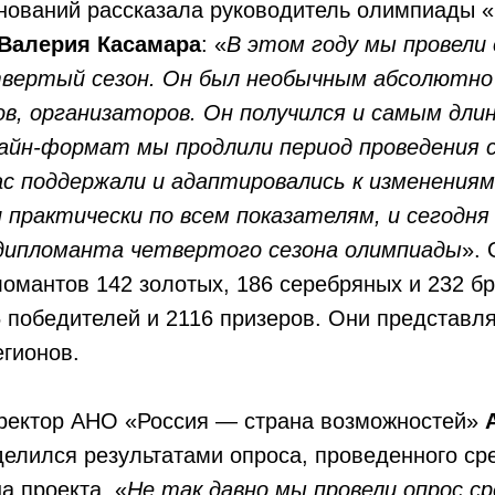
внований рассказала руководитель олимпиады 
Валерия Касамара
: «
В этом году мы провели
вертый сезон. Он был необычным абсолютно 
ов, организаторов. Он получился и самым длин
лайн-формат мы продлили период проведения с
ас поддержали и адаптировались к изменениям
 практически по всем показателям, и сегодня
 дипломанта четвертого сезона олимпиады
». 
ломантов 142 золотых, 186 серебряных и 232 б
 победителей и 2116 призеров. Они представля
егионов.
ректор АНО «Россия — страна возможностей»
делился результатами опроса, проведенного ср
а проекта. «
Не так давно мы провели опрос с