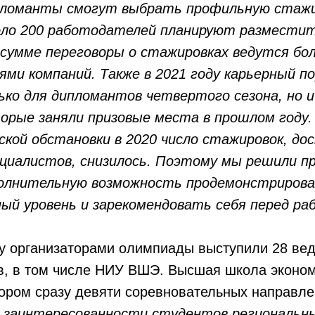
пломанты смогут выбрать профильную стажи
оло 200 работодателей планируют разместит
 сумме переговоры о стажировках ведутся бол
ми компаний. Также в 2021 году карьерный п
ко для дипломантов четвертого сезона, но и
орые заняли призовые места в прошлом году. 
ской обстановки в 2020 число стажировок, до
циалистов, снизилось. Поэтому мы решили 
олнительную возможность продемонстрирова
ый уровень и зарекомендовать себя перед р
ду организаторами олимпиады выступили 28 ве
ов, в том числе НИУ ВШЭ. Высшая школа эконом
ором сразу девяти соревновательных направле
 заинтересованности студентов региональн