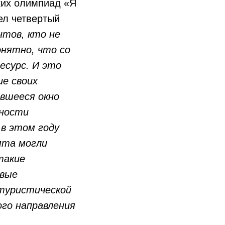
ких олимпиад «Я
ел четвертый
нтов, кто не
онятно, что со
есурс. И это
е своих
вшееся окно
жности
в этом году
ята могли
такие
овые
туристической
ого направления