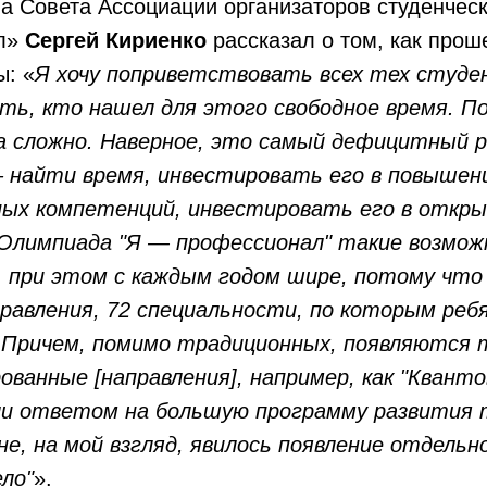
а Совета Ассоциации организаторов студенчес
л»
Сергей Кириенко
рассказал о том, как прош
ы: «
Я хочу поприветствовать всех тех студе
уть, кто нашел для этого свободное время. П
а сложно. Наверное, это самый дефицитный р
 найти время, инвестировать его в повышени
ых компетенций, инвестировать его в откры
Олимпиада "Я — профессионал" такие возмо
 при этом с каждым годом шире, потому что 
правления, 72 специальности, по которым реб
 Причем, помимо традиционных, появляются 
ованные [направления], например, как "Квант
ли ответом на большую программу развития 
е, на мой взгляд, явилось появление отдельн
ло"
».