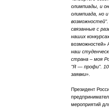
олимпиады, и о
олимпиада, но 
возможностей".
связанные с ра
наших конкурса
возможностей» 
наш студенчески
страна – моя Р
"Я — профи". 10
заявки»
.
Президент Росс
предпринимате
мероприятий дл