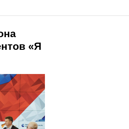
она
нтов «Я