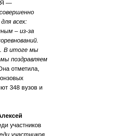
«Я —
 совершенно
для всех:
ным – из-за
оревнований.
. В итоге мы
 мы поздравляем
Она отметила,
ронзовых
ют 348 вузов и
Алексей
еди участников
реди участников