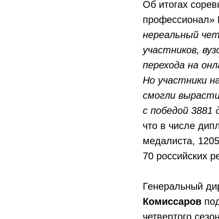
Об итогах соре
профессионал»
нереальный чет
участников, вуз
перехода на он
Но участники н
смогли вырасти
с победой 3881
что в числе дип
медалиста, 1205
70 российских р
Генеральный ди
Комиссаров
по
четвертого сезон