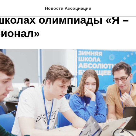
500 студентов приняли у
Новости Ассоциации
школах олимпиады «Я –
ионал»