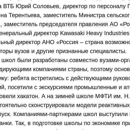
а ВТБ Юрий Соловьев, директор по персоналу 
на Терентьева, заместитель Министра сельског
, заместитель председателя правления АО «Ро
енеральный директор Kawasaki Heavy Industrie
льный директор АНО «Россия – страна возможн
торы вузов и другие признанные специалисты.
 школ были разработаны совместно вузами-ор
дирующими компаниями страны, поэтому основн
ику: ребята встретились с действующими руко
ий, посетили с экскурсиями промышленные и а
овели хакатон. А на зимней школе МФТИ им. Н
тоятельно сконструировали модели реактивных
апуск. Компаниями-партнерами школ выступили
анки. Так, в подготовке школы по экономике п