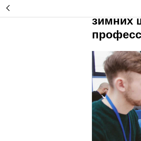
Более 2
зимних 
професс