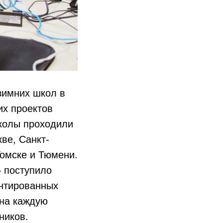
зимних школ в
их проектов
колы проходили
ве, Санкт-
Томске и Тюмени.
 поступило
ентированных
 на каждую
ников.