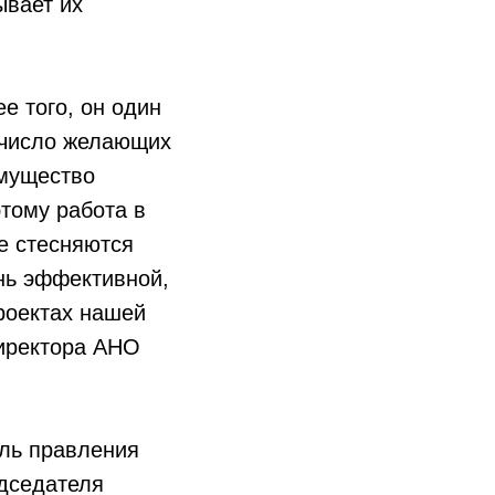
ывает их
е того, он один
т число желающих
имущество
тому работа в
не стесняются
нь эффективной,
роектах нашей
иректора АНО
ель правления
едседателя