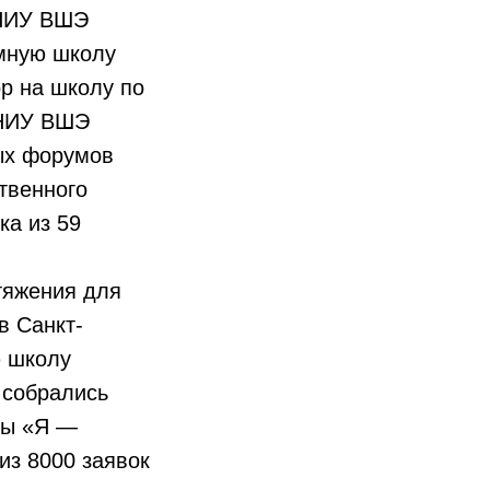
 НИУ ВШЭ
омную школу
ор на школу по
 НИУ ВШЭ
ых форумов
твенного
ка из 59
тяжения для
в Санкт-
ю школу
 собрались
ды «Я —
из 8000 заявок