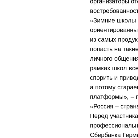
организаторы от
востребованнос
«Зимние школы 
ориентированных
из самых продук
попасть на так
личного общения
рамках школ все
спорить и приво
а потому старае
платформы», – 
«Россия – стра
Перед участник
профессиональны
Сбербанка Герм