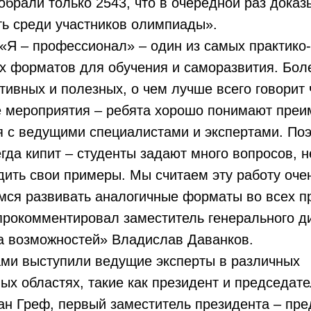
обрали только 2543, что в очередной раз доказ
ть среди участников олимпиады».
«Я – профессионал» – один из самых практико-
 форматов для обучения и саморазвития. Боле
тивных и полезных, о чем лучше всего говори
ие мероприятия – ребята хорошо понимают пре
 с ведущими специалистами и экспертами. Поэ
гда кипит – студенты задают много вопросов, 
дить свои примеры. Мы считаем эту работу оче
мся развивать аналогичные форматы во всех п
прокомментировал заместитель генерального д
на возможностей» Владислав Даванков.
ами выступили ведущие эксперты в различных
х областях, такие как президент и председат
ан Греф, первый заместитель президента – пр