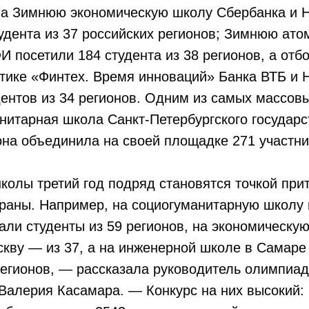
 на Зимнюю экономическую школу Сбербанка и
удента из 37 российских регионов; Зимнюю ат
 посетили 184 студента из 38 регионов, а отб
тике «Финтех. Время инноваций» Банка ВТБ и
дентов из 34 регионов. Одним из самых массов
нитарная школа Санкт-Петербургского государс
она объединила на своей площадке 271 участни
олы третий год подряд становятся точкой при
траны. Например, на социогуманитарную школу 
али студенты из 59 регионов, на экономическу
кву — из 37, а на инженерной школе в Самаре
регионов, — рассказала руководитель олимпиа
алерия Касамара. — Конкурс на них высокий: 